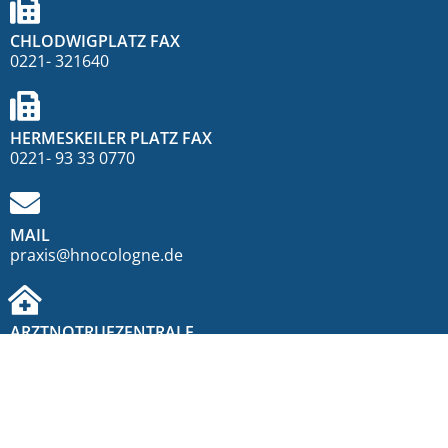
CHLODWIGPLATZ FAX
0221- 321640
HERMESKEILER PLATZ FAX
0221- 93 33 0770
MAIL
praxis@hnocologne.de
ARZTNOTRUFZENTRALE
Telefon 116 117
SPRECHZEITEN
Sprechstunde am Chlodwigplatz bei Dr. Betten, Prof.