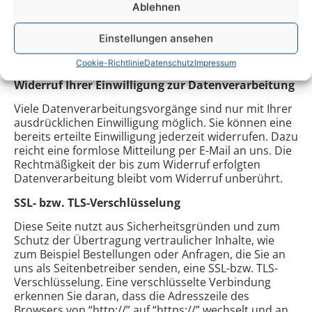
Verantwortliche Stelle ist die natürliche oder
Ablehnen
juristische Person, die allein oder gemeinsam mit
anderen über die Zwecke und Mittel der Verarbeitung
Einstellungen ansehen
von personenbezogenen Daten (z.B. Namen, E-Mail-
Adressen o. Ä.) entscheidet.
Cookie-Richtlinie
Datenschutz
Impressum
Widerruf Ihrer Einwilligung zur Datenverarbeitung
Viele Datenverarbeitungsvorgänge sind nur mit Ihrer
ausdrücklichen Einwilligung möglich. Sie können eine
bereits erteilte Einwilligung jederzeit widerrufen. Dazu
reicht eine formlose Mitteilung per E-Mail an uns. Die
Rechtmäßigkeit der bis zum Widerruf erfolgten
Datenverarbeitung bleibt vom Widerruf unberührt.
SSL- bzw. TLS-Verschlüsselung
Diese Seite nutzt aus Sicherheitsgründen und zum
Schutz der Übertragung vertraulicher Inhalte, wie
zum Beispiel Bestellungen oder Anfragen, die Sie an
uns als Seitenbetreiber senden, eine SSL-bzw. TLS-
Verschlüsselung. Eine verschlüsselte Verbindung
erkennen Sie daran, dass die Adresszeile des
Browsers von “http://” auf “https://” wechselt und an