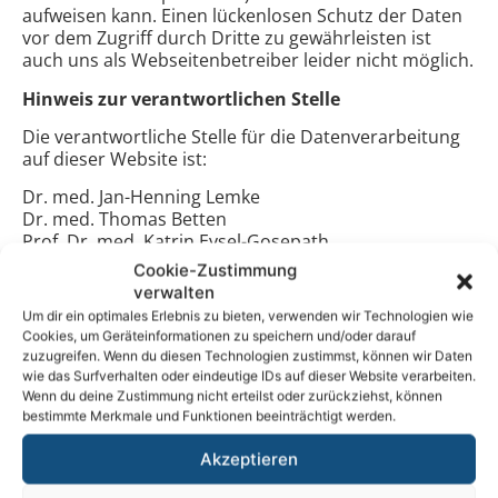
aufweisen kann. Einen lückenlosen Schutz der Daten
vor dem Zugriff durch Dritte zu gewährleisten ist
auch uns als Webseitenbetreiber leider nicht möglich.
Hinweis zur verantwortlichen Stelle
Die verantwortliche Stelle für die Datenverarbeitung
auf dieser Website ist:
Dr. med. Jan-Henning Lemke
Dr. med. Thomas Betten
Prof. Dr. med. Katrin Eysel-Gosepath
Dr. med. Thomas M. Zink
Cookie-Zustimmung
Dr. med. Eva Fischer-Krall
verwalten
Um dir ein optimales Erlebnis zu bieten, verwenden wir Technologien wie
ANSCHRIFT
Cookies, um Geräteinformationen zu speichern und/oder darauf
zuzugreifen. Wenn du diesen Technologien zustimmst, können wir Daten
hnocologne
wie das Surfverhalten oder eindeutige IDs auf dieser Website verarbeiten.
Chlodwigplatz 1
Wenn du deine Zustimmung nicht erteilst oder zurückziehst, können
50678 Köln
bestimmte Merkmale und Funktionen beeinträchtigt werden.
Tel. 0221-31 45 00
Akzeptieren
E-Mail:
praxis@hnocologne.de