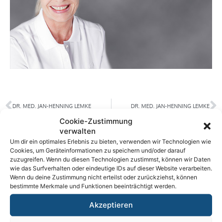
DR. MED. JAN-HENNING LEMKE
DR. MED. JAN-HENNING LEMKE
Cookie-Zustimmung
verwalten
ADRESSEN
Um dir ein optimales Erlebnis zu bieten, verwenden wir Technologien wie
Cookies, um Geräteinformationen zu speichern und/oder darauf
zuzugreifen. Wenn du diesen Technologien zustimmst, können wir Daten
hnocologne
| HNO Gemeinschaftspraxis
wie das Surfverhalten oder eindeutige IDs auf dieser Website verarbeiten.
Wenn du deine Zustimmung nicht erteilst oder zurückziehst, können
Chlodwigplatz 1
bestimmte Merkmale und Funktionen beeinträchtigt werden.
50678 Köln
Akzeptieren
Sprechstunde für Phoniatrie und Pädaudiologie