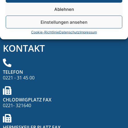
Sprechstunde für Phoniatrie und Pädaudiologie
Ablehnen
Hermeskeiler Straße 16
50935 Köln
Einstellungen ansehen
DOWNLOADS
Cookie-Richtlinie
Datenschutz
Impressum
KONTAKT
TELEFON
0221 - 31 45 00
CHLODWIGPLATZ FAX
0221- 321640
HERMESKEILER PLATZ FAX