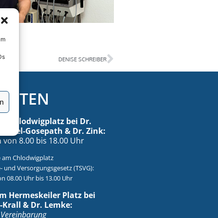
um
Ds
DENISE SCHREIBER
ZEITEN
en
m Chlodwigplatz bei Dr.
. Eysel-Gosepath & Dr. Zink:
von 8.00 bis 18.00 Uhr
 am Chlodwigplatz
- und Versorgungsgesetz (TSVG):
n 08.00 Uhr bis 13.00 Uhr
m Hermeskeiler Platz bei
-Krall & Dr. Lemke:
 Vereinbarung