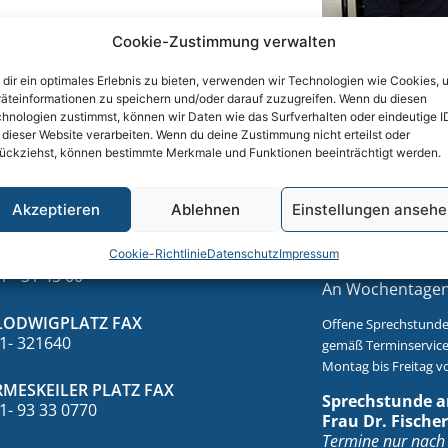
Cookie-Zustimmung verwalten
dir ein optimales Erlebnis zu bieten, verwenden wir Technologien wie Cookies, 
äteinformationen zu speichern und/oder darauf zuzugreifen. Wenn du diesen
hnologien zustimmst, können wir Daten wie das Surfverhalten oder eindeutige I
 dieser Website verarbeiten. Wenn du deine Zustimmung nicht erteilst oder
ückziehst, können bestimmte Merkmale und Funktionen beeinträchtigt werden.
NTAKT
SPRECH
Akzeptieren
Ablehnen
Einstellungen anseh
Sprechstunde a
LEFON
Cookie-Richtlinie
Datenschutz
Impressum
Betten, Prof. Dr
1 - 31 45 00
An Wochentagen 
LODWIGPLATZ FAX
Offene Sprechstunde
1- 321640
gemäß Terminservice
Montag bis Freitag vo
MESKEILER PLATZ FAX
Sprechstunde a
1- 93 33 0770
Frau Dr. Fischer
Termine nur nach