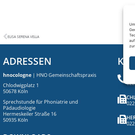
Um 
Ger
Tec
ELISA SERENA VELLA
auf
zur
ADRESSEN
KO
hnocologne
| HNO Gemeinschaftspraxis
TE
022
Chlodwigplatz 1
50678 Köln
CH
Sprechstunde für Phoniatrie und
022
Pädaudiologie
Hermeskeiler Straße 16
HER
50935 Köln
022