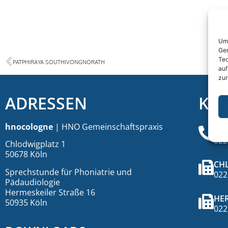
Um 
Ger
Tec
PATPHIRAYA SOUTHIVONGNORATH
auf
zur
ADRESSEN
KO
hnocologne
| HNO Gemeinschaftspraxis
TE
022
Chlodwigplatz 1
50678 Köln
CH
Sprechstunde für Phoniatrie und
022
Pädaudiologie
Hermeskeiler Straße 16
HER
50935 Köln
022