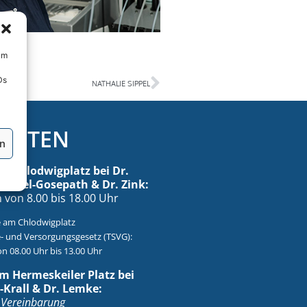
um
Ds
NATHALIE SIPPEL
ZEITEN
en
m Chlodwigplatz bei Dr.
. Eysel-Gosepath & Dr. Zink:
von 8.00 bis 18.00 Uhr
 am Chlodwigplatz
- und Versorgungsgesetz (TSVG):
n 08.00 Uhr bis 13.00 Uhr
m Hermeskeiler Platz bei
-Krall & Dr. Lemke:
 Vereinbarung