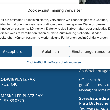
Cookie-Zustimmung verwalten
dir ein optimales Erlebnis zu bieten, verwenden wir Technologien wie Cookies, 
äteinformationen zu speichern und/oder darauf zuzugreifen. Wenn du diesen
hnologien zustimmst, können wir Daten wie das Surfverhalten oder eindeutige I
 dieser Website verarbeiten. Wenn du deine Zustimmung nicht erteilst oder
ückziehst, können bestimmte Merkmale und Funktionen beeinträchtigt werden.
NTAKT
SPRECH
Akzeptieren
Ablehnen
Einstellungen anseh
Sprechstunde a
LEFON
Cookie-Richtlinie
Datenschutz
Impressum
Betten, Prof. Dr
1 - 31 45 00
An Wochentagen 
LODWIGPLATZ FAX
Offene Sprechstunde
1- 321640
gemäß Terminservice
Montag bis Freitag vo
MESKEILER PLATZ FAX
Sprechstunde a
1- 93 33 0770
Frau Dr. Fischer
Termine nur nach